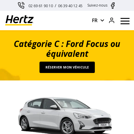
Panneau de gestion des cookies
/
Suivez-nous
02 69 61 90 10
06 39 40 12 45
expand_more
FR
Catégorie C : Ford Focus ou
équivalent
RÉSERVER MON VÉHICULE