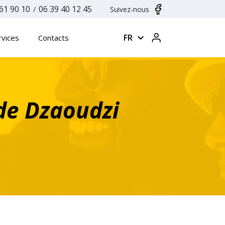
61 90 10
06 39 40 12 45
/
Suivez-nous
expand_more
FR
rvices
Contacts
 de Dzaoudzi