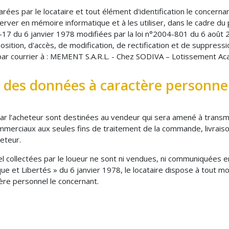
rées par le locataire et tout élément d'identification le concerna
nserver en mémoire informatique et à les utiliser, dans le cadre 
78-17 du 6 janvier 1978 modifiées par la loi n°2004-801 du 6 août 2
osition, d'accès, de modification, de rectification et de suppress
 par courrier à : MEMENT S.A.R.L. - Chez SODIVA – Lotissement Aca
n des données à caractère personne
r l’acheteur sont destinées au vendeur qui sera amené à transm
mmerciaux aux seules fins de traitement de la commande, livrais
eteur.
collectées par le loueur ne sont ni vendues, ni communiquées en 
ue et Libertés » du 6 janvier 1978, le locataire dispose à tout m
ère personnel le concernant.