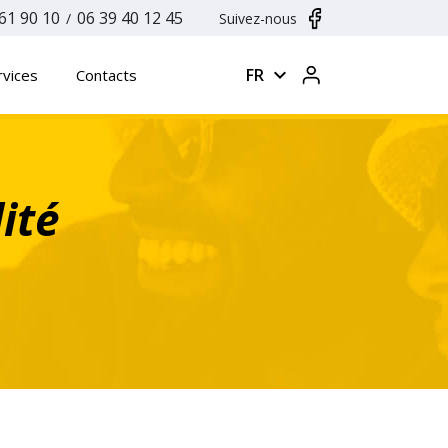
61 90 10
06 39 40 12 45
/
Suivez-nous
expand_more
FR
rvices
Contacts
ité