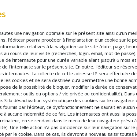
es
nautes une navigation optimale sur le présent site ainsi qu'un me
ns, l'éditeur pourra procéder à l'implantation d'un cookie sur le po
formations relatives à la navigation sur le site (date, page, heure
s au cours de leur visite (recherches, login, email, mot de passe)
 de l'internaute pour une durée variable allant jusqu'à 6 mois et 
re de l'Internaute sur le présent site. En outre, l'éditeur se réserve
us internautes. La collecte de cette adresse IP sera effectuée d
 les cookies et ne sera destinée qu'à permettre une bonne adm
dispose de la possibilité de bloquer, modifier la durée de conserva
alement : outils ou options / vie privée ou confidentialité). Dans u
. Si la désactivation systématique des cookies sur le navigateur d
és fournis par l'éditeur, ce dysfonctionnement ne saurait en auc
à aucune indemnité de ce fait. Les internautes ont aussi la possi
rdinateur, en se rendant dans le menu de leur navigateur prévu à 
ité). Une telle action n'a pas d'incidence sur leur navigation sur l
té par le cookie. Dans ce cas, ils devront à nouveau saisir toutes 