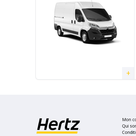
+
Mon c
Qui s
Condit