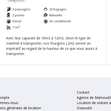
Catégorie O2
3 passagers
20 bagages
3 portes
Manuelle
Diesel
Air conditionné
3
11m
Avec leur capacité de 10m3 à 12m3, sleon le type de
matériel à transporter, nos fourgons L2H2 seront un
impératif au regard de la hauteur de ce que vous aurez à
transporter.
Contact
ompte
Agence de Mamoud
ommes-nous
Location de voiture 
ions générales de location
Dzaoudzi