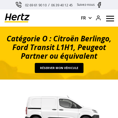
Panneau de gestion des cookies
/
Suivez-nous
02 69 61 90 10
06 39 40 12 45
expand_more
FR
Catégorie O : Citroën Berlingo,
Ford Transit L1H1, Peugeot
Partner ou équivalent
RÉSERVER MON VÉHICULE