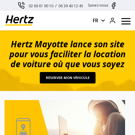
Panneau de gestion des cookies
/
Suivez-nous
02 69 61 90 10
06 39 40 12 45
expand_more
FR
Hertz Mayotte lance son site
pour vous faciliter la location
de voiture où que vous soyez
RÉSERVER MON VÉHICULE